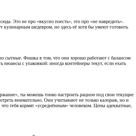
юда. Это не про «вкусно поесть», это про «не навредить».
ет кулинарным шедевром, но здесь её хотя бы умеют готовить
 но сытные. Фишка в том, что они хорошо работают с балансом
ть нюансы с упаковкой: иногда контейнеры текут, если ехать
держание», ты можешь тонко настроить рацион под свои текущие
ссмотреть внимательно. Они учитывают не только калораж, но и
 что тебя кормят «усреднённым» человеком. Цены адекватные,