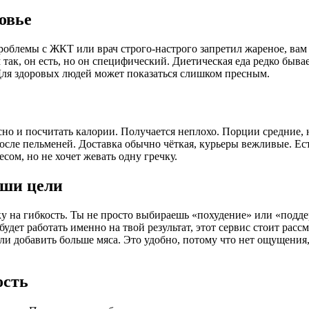
овье
роблемы с ЖКТ или врач строго-настрого запретил жареное, вам с
так, он есть, но он специфический. Диетическая еда редко быва
. Для здоровых людей может показаться слишком пресным.
усно и посчитать калории. Получается неплохо. Порции средние,
 после пельменей. Доставка обычно чёткая, курьеры вежливые. Ес
есом, но не хочет жевать одну гречку.
аши цели
авку на гибкость. Ты не просто выбираешь «похудение» или «под
 будет работать именно на твой результат, этот сервис стоит ра
 добавить больше мяса. Это удобно, потому что нет ощущения,
ость