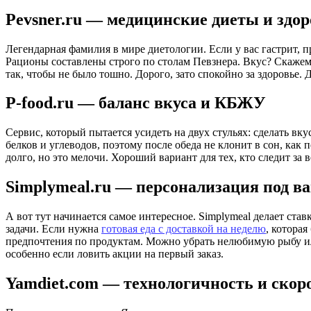
Pevsner.ru — медицинские диеты и здор
Легендарная фамилия в мире диетологии. Если у вас гастрит, п
Рационы составлены строго по столам Певзнера. Вкус? Скажем 
так, чтобы не было тошно. Дорого, зато спокойно за здоровье
P-food.ru — баланс вкуса и КБЖУ
Сервис, который пытается усидеть на двух стульях: сделать вк
белков и углеводов, поэтому после обеда не клонит в сон, как
долго, но это мелочи. Хороший вариант для тех, кто следит за в
Simplymeal.ru — персонализация под в
А вот тут начинается самое интересное. Simplymeal делает ст
задачи. Если нужна
готовая еда с доставкой на неделю
, которая
предпочтения по продуктам. Можно убрать нелюбимую рыбу или
особенно если ловить акции на первый заказ.
Yamdiet.com — технологичность и скор