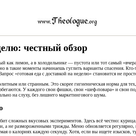
делю: честный обзор
й как лимон, а в холодильнике — пустота или тот самый «вчера
о в такие моменты начинаешь гуглить варианты спасения. Кто-то
 Запрос «готовая еда с доставкой на неделю» становится не прос
 элитным или странным. Это скорее гигиеническая норма для тех
разбегаются. У каждого свои фишки, свои «шеф-повара» и свои по
ально на слуху, без лишнего маркетингового шума.
ю
любит сложных вкусовых экспериментов. Здесь всё честно: куриц
, а не размороженными трижды. Меню обновляется регулярно, н
мая о калориях каждую секунду. Хотя, если вы ищете изысков, т