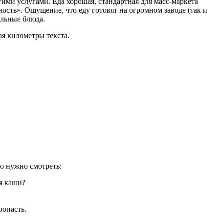
гими услугами. Еда хорошая, стандартная для масс-маркета
ость». Ощущение, что еду готовят на огромном заводе (так и
ельные блюда.
ая километры текста.
но нужно смотреть:
ия каши?
ропасть.