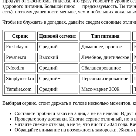
Продукт от экосистемы Яндекса, что сразу говорит о уровне се
здорового питания. Большой плюс — предсказуемость. Ты точно
есть), поэтому душевности меньше, чем в небольших локальных 
Чтобы не блуждать в догадках, давайте сведем основные отлич
Сервис
Ценовой сегмент
Тип питания
Freshday.ru
Средний
Домашнее, простое
Pevsner.ru
Высокий
Лечебное, диетическое
P-food.ru
Средний
Сбалансированное
Simplymeal.ru
Средний+
Персонализированное
Yamdiet.com
Средний
Масс-маркет ЗОЖ
Выбирая сервис, стоит держать в голове несколько моментов, к
Составьте пробный заказ на 3 дня, а не на неделю. Вдруг
Проверьте зону доставки. Иногда сервис отличный, но в 
Читайте свежие отзывы, а не те, что висят с 2024 года. 
Обращайте внимание на возможность заморозки. Жизнь неп