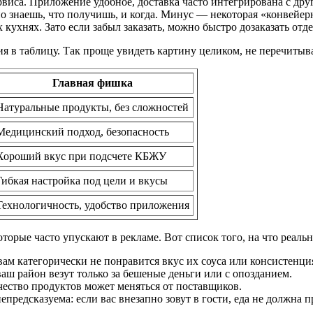
рвиса. Приложение удобное, доставка часто интегрирована с дру
 знаешь, что получишь, и когда. Минус — некоторая «конвейерн
кухнях. Зато если забыл заказать, можно быстро дозаказать отд
ия в таблицу. Так проще увидеть картину целиком, не перечитыв
Главная фишка
Натуральные продукты, без сложностей
Медицинский подход, безопасность
Хороший вкус при подсчете КБЖУ
Гибкая настройка под цели и вкусы
Технологичность, удобство приложения
оторые часто упускают в рекламе. Вот список того, на что реаль
 вам категорически не понравится вкус их соуса или консистенц
ваш район везут только за бешеные деньги или с опозданием.
Качество продуктов может меняться от поставщиков.
редсказуема: если вас внезапно зовут в гости, еда не должна п